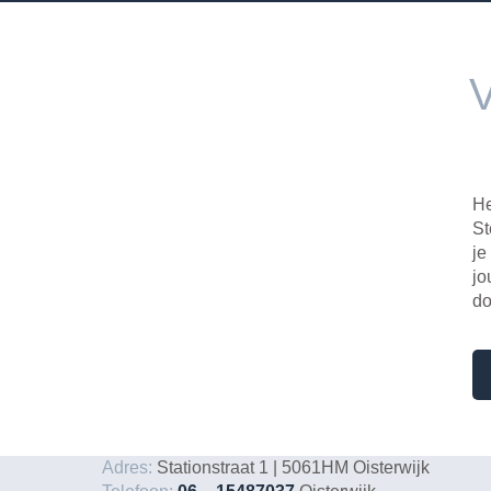
He
St
je
jo
do
Adres:
Stationstraat 1 | 5061HM Oisterwijk